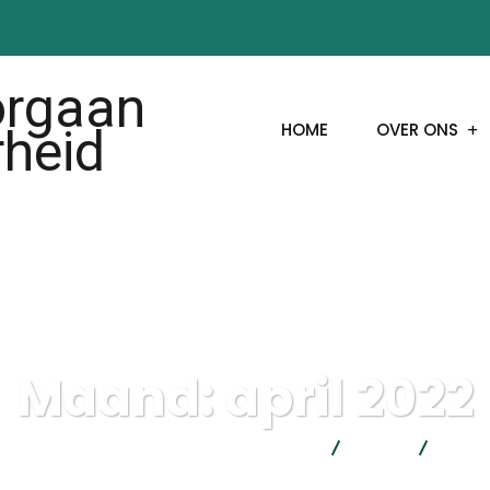
HOME
OVER ONS
Maand:
april 2022
CMO - Contactorgaan Moslims en Overheid
2022
april